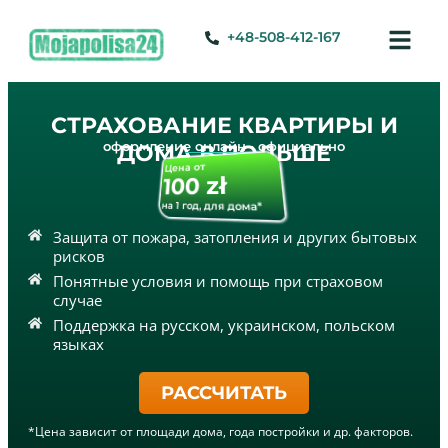
+48-508-412-167
СТРАХОВАНИЕ КВАРТИРЫ И
оформление онлайн • официально
ДОМА В ПОЛЬШЕ
Цена от
100 zł
на 1 год, для дома*
Защита от пожара, затопления и других бытовых
рисков
Понятные условия и помощь при страховом
случае
Поддержка на русском, украинском, польском
языках
РАССЧИТАТЬ
*Цена зависит от площади дома, года постройки и др. факторов.