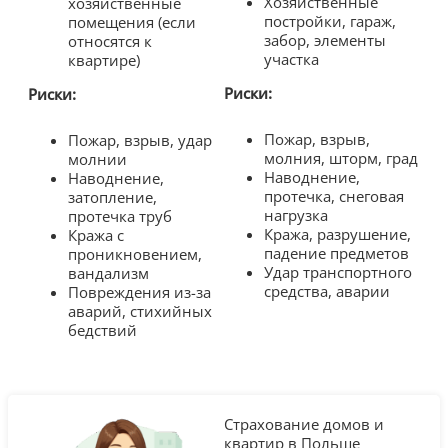
Хозяйственные
хозяйственные
постройки, гараж,
помещения (если
забор, элементы
относятся к
участка
квартире)
Риски:
Риски:
Пожар, взрыв,
Пожар, взрыв, удар
молния, шторм, град
молнии
Наводнение,
Наводнение,
протечка, снеговая
затопление,
нагрузка
протечка труб
Кража, разрушение,
Кража с
падение предметов
проникновением,
Удар транспортного
вандализм
средства, аварии
Повреждения из-за
аварий, стихийных
бедствий
Страхование домов и
квартир в Польше