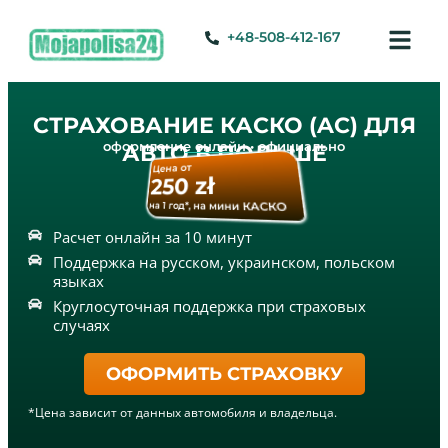
+48-508-412-167
СТРАХОВАНИЕ КАСКО (AC) ДЛЯ
оформление онлайн • официально
АВТО В ПОЛЬШЕ
Цена от
250 zł
на 1 год*, на мини КАСКО
Расчет онлайн за 10 минут
Поддержка на русском, украинском, польском
языках
Круглосуточная поддержка при страховых
случаях
ОФОРМИТЬ СТРАХОВКУ
*Цена зависит от данных автомобиля и владельца.