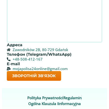
Адреса
Zawodników 2B, 80-729 Gdańsk
Телефон (Telegram/WhatsApp)
+48-508-412-167
E-mail
mojapolisa24online@gmail.com
ЗВОРОТНІЙ ЗВ'ЯЗОК
Polityka Prywatności
Regulamin
Ogólna Klauzula Iinformacyjna