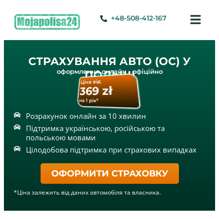
+48-508-412-167
СТРАХУВАННЯ АВТО (OC) У
оформлення онлайн • офіційно
ПОЛЬЩІ
Ціна від
369 zł
на 1 рік*
Розрахунок онлайн за 10 хвилин
Підтримка українською, російською та
польською мовами
Цілодобова підтримка при страхових випадках
ОФОРМИТИ СТРАХОВКУ
*Ціна залежить від даних автомобіля та власника.